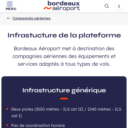
Ouvrir
Notif
MENU
Aller au contenu principal
Aller à la navigation
Aller à la
Accueil
la
-
-
recherche
Compagnies aériennes
recherch
Infrastucture de la plateforme
Bordeaux Aéroport met à destination des
compagnies aériennes des équipements et
services adaptés à tous types de vols.
Infrastructure générique
Deux pistes (3100 mètres - ILS cat III / 2145 mètres - ILS
cat I)
Pas de coordination horaire