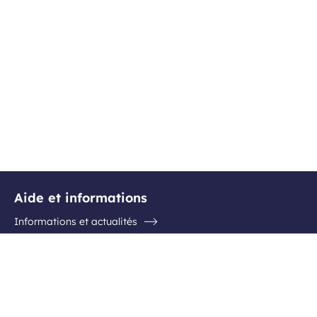
Aide et informations
Informations et actualités
Questions / Réponses
Contactez l'aéroport
Suivez-nous
Facebook
Instagram
Youtube
Linkedin