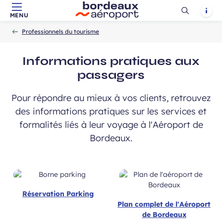
Ouvrir
Notif
MENU
Aller au contenu principal
Aller à la navigation
Aller à la
Accueil
la
-
-
recherche
Professionnels du tourisme
recherch
Informations pratiques aux
passagers
Pour répondre au mieux à vos clients, retrouvez
des informations pratiques sur les services et
formalités liés à leur voyage à l'Aéroport de
Bordeaux.
Réservation Parking
Plan complet de l'Aéroport
de Bordeaux