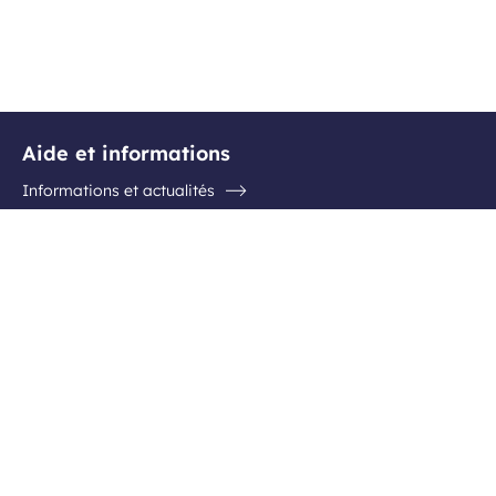
Aide et informations
Informations et actualités
Questions / Réponses
Contactez l'aéroport
Suivez-nous
Facebook
Instagram
Youtube
Linkedin
Inscription newsletter
Recevez en avant-première les nouvelles destinations, les
offres spéciales et toujours plus d'idées voyages !