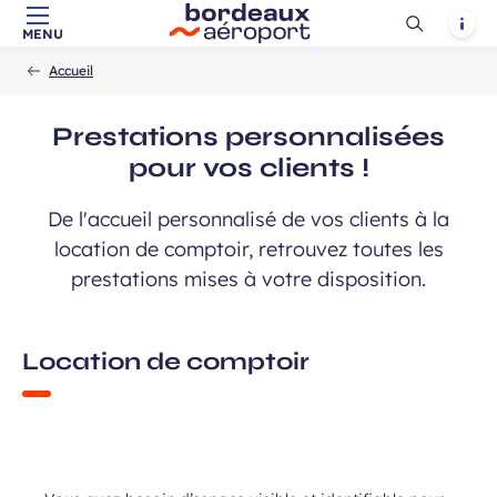
ciales…
Ouvrir
Notif
MENU
Aller au contenu principal
Aller à la navigation
Aller à la
Accueil
la
-
-
recherche
Accueil
recherch
atoires
Prestations personnalisées
pour vos clients !
Champ
Prénom
requis
De l'accueil personnalisé de vos clients à la
location de comptoir, retrouvez toutes les
prestations mises à votre disposition.
Location de comptoir
ans, et j’accepte que mes données
 de communication dans le cadre de