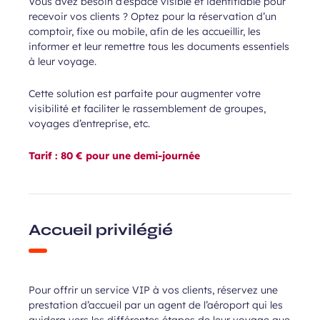
Vous avez besoin d’espace visible et identifiable pour
Champ
 de l’Aéroport de Bordeaux.
recevoir vos clients ? Optez pour la réservation d’un
requis
comptoir, fixe ou mobile, afin de les accueillir, les
informer et leur remettre tous les documents essentiels
à leur voyage.
Cette solution est parfaite pour augmenter votre
visibilité et faciliter le rassemblement de groupes,
voyages d’entreprise, etc.
Tarif : 80 € pour une demi-journée
 à la newsletter
Accueil privilégié
Pour offrir un service VIP à vos clients, réservez une
prestation d’accueil par un agent de l’aéroport qui les