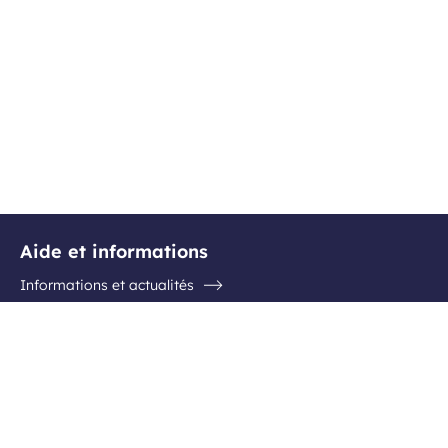
Aide et informations
Informations et actualités
Questions / Réponses
Contactez l'aéroport
Suivez-nous
Facebook
Instagram
Youtube
Linkedin