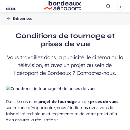
Ouvrir
Notif
MENU
Aller au contenu principal
Aller à la navigation
Aller à la
Accueil
la
-
-
recherche
Entreprises
recherch
Conditions de tournage et
prises de vue
Vous travaillez dans la publicité, le cinéma ou la
télévision, et avez un projet au sein de
l'aéroport de Bordeaux ? Contactez-nous.
Dans le cas d'un
projet de tournage
ou de
prises de vues
sur la zone aéroportuaire, nous étudierons avec vous la
faisabilité technique et réglementaire de votre projet afin
d'en assurer la réalisation :