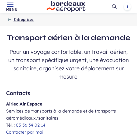
Ouvrir
Notif
MENU
Aller au contenu principal
Aller à la navigation
Aller à la
Accueil
la
-
-
recherche
Entreprises
recherch
Transport aérien à la demande
Pour un voyage confortable, un travail aérien,
un transport spécifique urgent, une évacuation
sanitaire, organisez votre déplacement sur
mesure.
Contacts
Airlec Air Espace
Services de transports à la demande et de transports
aéromédicaux/sanitaires
Tél. :
05 56 34 02 14
Contacter par mail