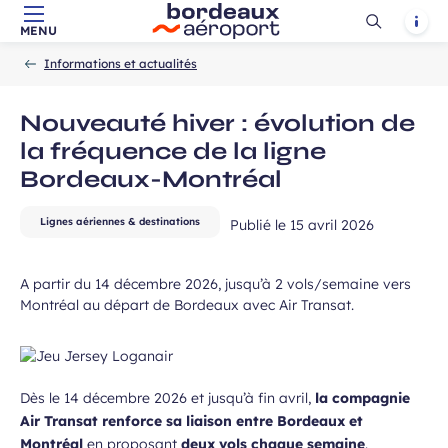
Ouvrir
Notif
MENU
Aller au contenu principal
Aller à la navigation
Aller à la
Accueil
la
-
-
recherche
Informations et actualités
recherch
Nouveauté hiver : évolution de
la fréquence de la ligne
Bordeaux-Montréal
Lignes aériennes & destinations
Publié le
15 avril 2026
A partir du 14 décembre 2026, jusqu’à 2 vols/semaine vers
Montréal au départ de Bordeaux avec Air Transat.
Dès le 14 décembre 2026 et jusqu’à fin avril,
la compagnie
Air Transat renforce sa liaison entre Bordeaux et
Montréal
en proposant
deux vols chaque semaine
.