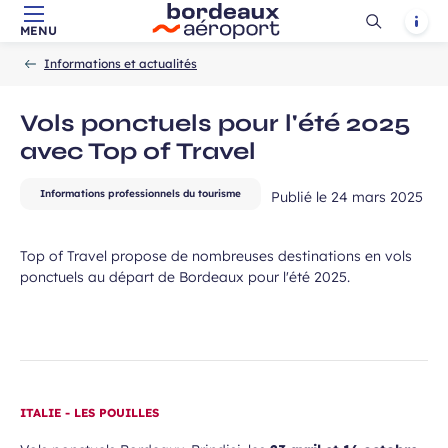
Ouvrir
Notif
MENU
Aller au contenu principal
Aller à la navigation
Aller à la
Accueil
la
-
-
recherche
Informations et actualités
recherch
Vols ponctuels pour l'été 2025
avec Top of Travel
Informations professionnels du tourisme
Publié le
24 mars 2025
Top of Travel propose de nombreuses destinations en vols
ponctuels au départ de Bordeaux pour l'été 2025.
ITALIE - LES POUILLES