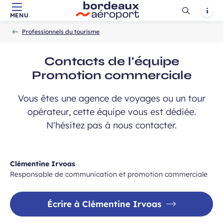
Ouvrir
Notif
MENU
Aller au contenu principal
Aller à la navigation
Aller à la
Accueil
la
-
-
recherche
Professionnels du tourisme
recherch
Contacts de l'équipe
Promotion commerciale
Vous êtes une agence de voyages ou un tour
opérateur, cette équipe vous est dédiée.
N'hésitez pas à nous contacter.
Clémentine Irvoas
Responsable de communication et promotion commerciale
Écrire à Clémentine Irvoas