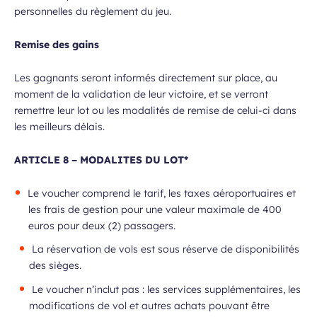
personnelles du règlement du jeu.
Remise des gains
ans, et j’accepte que mes données
 de communication dans le cadre de
Champ
 de l’Aéroport de Bordeaux.
Les gagnants seront informés directement sur place, au
requis
moment de la validation de leur victoire, et se verront
remettre leur lot ou les modalités de remise de celui-ci dans
les meilleurs délais.
ARTICLE 8 – MODALITES DU LOT*
Le voucher comprend le tarif, les taxes aéroportuaires et
les frais de gestion pour une valeur maximale de 400
euros pour deux (2) passagers.
 à la newsletter
La réservation de vols est sous réserve de disponibilités
des sièges.
Le voucher n’inclut pas : les services supplémentaires, les
modifications de vol et autres achats pouvant être