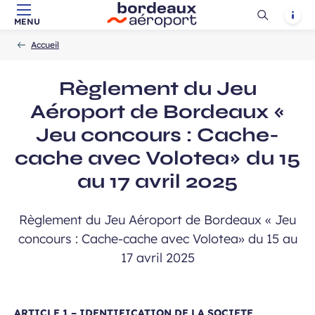
Ouvrir
Notif
MENU
Aller au contenu principal
Aller à la navigation
Aller à la
Accueil
la
-
-
recherche
Accueil
recherch
Règlement du Jeu
Aéroport de Bordeaux «
Jeu concours : Cache-
cache avec Volotea» du 15
au 17 avril 2025
Règlement du Jeu Aéroport de Bordeaux « Jeu
concours : Cache-cache avec Volotea» du 15 au
17 avril 2025
ARTICLE 1 – IDENTIFICATION DE LA SOCIETE