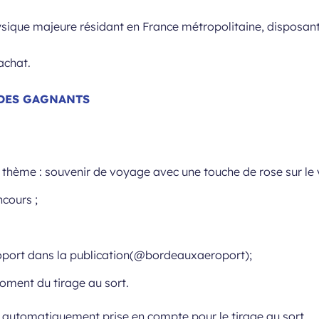
ysique majeure résidant en France métropolitaine, disposan
achat.
 DES GAGNANTS
e thème : souvenir de voyage avec une touche de rose sur le 
cours ;
roport dans la publication(@bordeauxaeroport);
ment du tirage au sort.
a automatiquement prise en compte pour le tirage au sort.