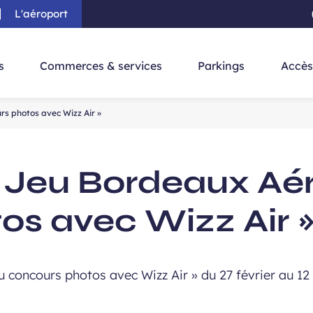
L'aéroport
au contenu principal
-
Aller à la navigation
-
Aller à la re
s
Commerces & services
Parkings
Accès
s photos avec Wizz Air »
Jeu Bordeaux Aér
os avec Wizz Air 
concours photos avec Wizz Air » du 27 février au 12