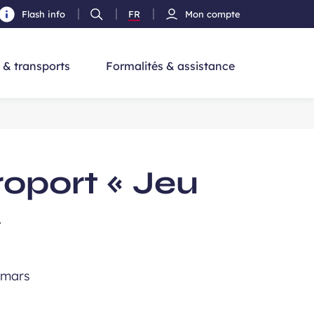
Flash info
FR
Mon compte
Ouvrir
Version
cherche
la
Français
recherche
 & transports
Formalités & assistance
oport « Jeu
»
 mars