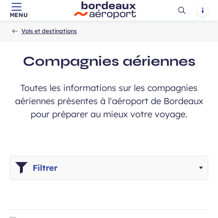
Ouvrir
Notif
MENU
Aller au contenu principal
Aller à la navigation
Aller à la
Accueil
la
-
-
recherche
Vols et destinations
recherch
Compagnies aériennes
Toutes les informations sur les compagnies
aériennes présentes à l'aéroport de Bordeaux
pour préparer au mieux votre voyage.
Filtrer