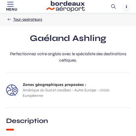
Ouvrir
Notif
MENU
Aller au contenu principal
Aller à la navigation
Aller à la
Accueil
la
-
-
recherche
Tour-opérateurs
recherch
Gaéland Ashling
Perfectionnez votre anglais avec le spécialiste des destinations
celtiques.
Zones géographiques proposées :
Amérique du Sud et caraïbes - Autre Europe - Union
Européenne
Description