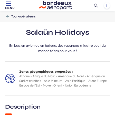
Ouvrir
Notif
MENU
Aller au contenu principal
Aller à la navigation
Aller à la
Accueil
la
-
-
recherche
Tour-opérateurs
recherch
Salaün Holidays
En bus, en avion ou en bateau, des vacances à l'autre bout du
monde faites pour vous !
Zones géographiques proposées :
Afrique - Afrique du Nord - Amérique du Nord - Amérique du
Sud et caraïbes - Asie Mineure - Asie Pacifique - Autre Europe -
Europe de l'Est - Moyen Orient - Union Européenne
Description