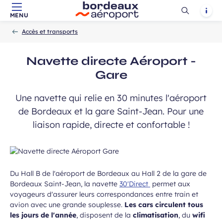
Ouvrir
Notif
MENU
Aller au contenu principal
Aller à la navigation
Aller à la
Accueil
la
-
-
recherche
Accès et transports
recherch
ans, et j’accepte que mes données
Navette directe Aéroport -
 de communication dans le cadre de
Gare
Champ
 de l’Aéroport de Bordeaux.
requis
Une navette qui relie en 30 minutes l'aéroport
de Bordeaux et la gare Saint-Jean. Pour une
liaison rapide, directe et confortable !
Du Hall B de l'aéroport de Bordeaux au Hall 2 de la gare de
Bordeaux Saint-Jean, la navette
30'Direct
permet aux
 à la newsletter
voyageurs d'assurer leurs correspondances entre train et
avion avec une grande souplesse.
Les cars circulent tous
les jours de l'année
, disposent de la
climatisation
, du
wifi