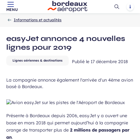
requis
Ouvrir
Notif
MENU
Aller au contenu principal
Aller à la navigation
Aller à la
Accueil
la
-
-
recherche
Informations et actualités
recherch
easyJet annonce 4 nouvelles
lignes pour 2019
Lignes aériennes & destinations
Publié le
17 décembre 2018
 à la newsletter
La compagnie annonce également l'arrivée d'un 4ème avion
basé à Bordeaux.
Présente à Bordeaux depuis 2006, easyJet y a ouvert une
base en mars 2018 qui permet aujourd’hui à la compagnie
orange de transporter plus de
2 millions de passagers par
an
.