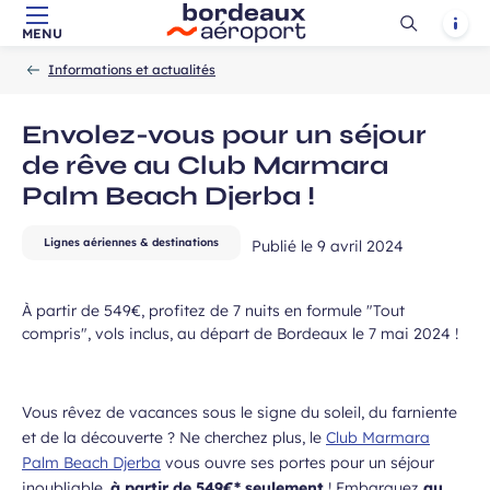
Ouvrir
Notif
MENU
Aller au contenu principal
Aller à la navigation
Aller à la
ans, et j’accepte que mes données
Accueil
la
-
-
recherche
 de communication dans le cadre de
Informations et actualités
recherch
Champ
 de l’Aéroport de Bordeaux.
requis
Envolez-vous pour un séjour
de rêve au Club Marmara
Palm Beach Djerba !
Lignes aériennes & destinations
Publié le
9 avril 2024
À partir de 549€, profitez de 7 nuits en formule "Tout
 à la newsletter
compris", vols inclus, au départ de Bordeaux le 7 mai 2024 !
Vous rêvez de vacances sous le signe du soleil, du farniente
et de la découverte ? Ne cherchez plus, le
Club Marmara
Palm Beach Djerba
vous ouvre ses portes pour un séjour
inoubliable,
à partir de 549€* seulement
! Embarquez
au