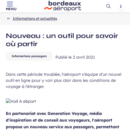
Ouvrir
Notif
MENU
Aller au contenu principal
Aller à la navigation
Aller à la
Accueil
la
atoires
-
-
recherche
Informations et actualités
recherch
Nouveau : un outil pour savoir
où partir
Champ
Prénom
requis
Informations passagers
Publié le
2 avril 2021
Dans cette période troublée, l'aéroport s'équipe d'un nouvel
outil en ligne pour y voir plus clair dans les conditions de
voyage à l'étranger.
En partenariat avec Generation Voyage, média
ans, et j’accepte que mes données
d'inspiration et de conseil aux voyageurs, l'aéroport
 de communication dans le cadre de
propose un nouveau service aux passagers, permettant
Champ
 de l’Aéroport de Bordeaux.