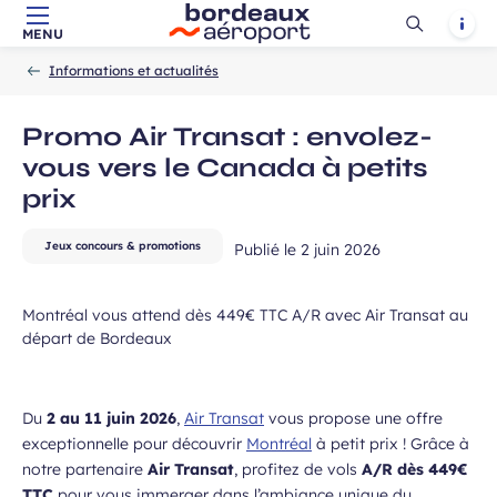
Ouvrir
Notif
MENU
Aller au contenu principal
Aller à la navigation
Aller à la
Accueil
la
-
-
recherche
Informations et actualités
recherch
Promo Air Transat : envolez-
vous vers le Canada à petits
 à la newsletter
prix
Jeux concours & promotions
Publié le
2 juin 2026
Montréal vous attend dès 449€ TTC A/R avec Air Transat au
départ de Bordeaux
Du
2 au 11 juin 2026
,
Air Transat
vous propose une offre
exceptionnelle pour découvrir
Montréal
à petit prix ! Grâce à
notre partenaire
Air Transat
, profitez de vols
A/R dès 449€
TTC
pour vous immerger dans l’ambiance unique du