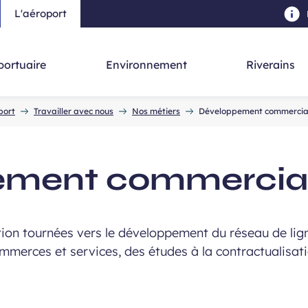
L'aéroport
au contenu principal
-
Aller à la navigation
-
Aller à la re
portuaire
Environnement
Riverains
port
Travailler avec nous
Nos métiers
Développement commercia
ement commercia
ion tournées vers le développement du réseau de ligne
ommerces et services, des études à la contractualisati