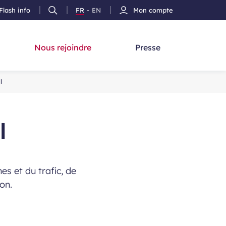
Flash info
FR
-
EN
Mon compte
Ouvrir
Version
Version
cherche
la
Français
Anglais
recherche
Nous rejoindre
Presse
l
l
s et du trafic, de
on.