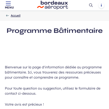
 à la newsletter
Ouvrir
Notif
MENU
Aller au contenu principal
Aller à la navigation
Aller à la
Accueil
la
-
-
recherche
Accueil
recherch
Programme Bâtimentaire
Bienvenue sur la page d'information dédiée au programme
bâtimentaire. Ici, vous trouverez des ressources précieuses
pour connaître et comprendre ce programme.
Pour toute question ou suggestion, utilisez le formulaire de
contact ci-dessous.
Votre avis est précieux !