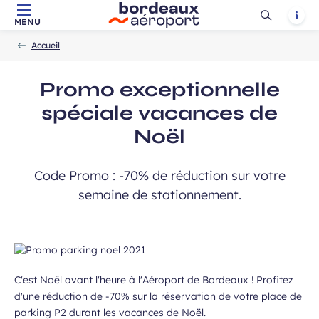
Ouvrir
Notif
MENU
Aller au contenu principal
Aller à la navigation
Aller à la
Accueil
la
-
-
recherche
Accueil
recherch
 à la newsletter
Promo exceptionnelle
spéciale vacances de
Noël
Code Promo : -70% de réduction sur votre
semaine de stationnement.
C'est Noël avant l'heure à l'Aéroport de Bordeaux ! Profitez
d'une réduction de -70% sur la réservation de votre place de
parking P2 durant les vacances de Noël.