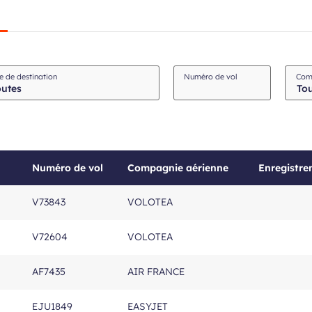
Champ
Champ
le de destination
Numéro de vol
Com
requis
requis
Numéro de vol
Compagnie aérienne
Enregistr
V73843
VOLOTEA
V72604
VOLOTEA
AF7435
AIR FRANCE
EJU1849
EASYJET