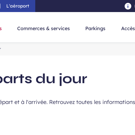
L'aéroport
au contenu principal
-
Aller à la navigation
-
Aller à la re
s
Commerces & services
Parkings
Accès
r
parts
du jour
épart et à l'arrivée. Retrouvez toutes les information