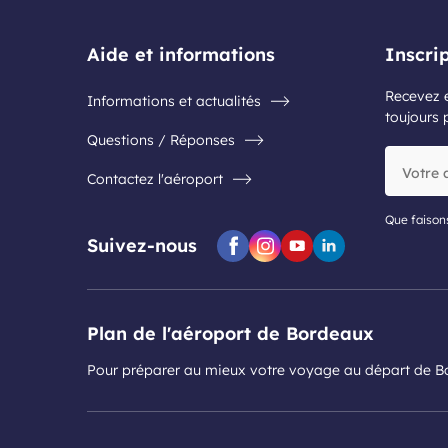
Aide et informations
Inscri
Recevez e
Informations et actualités
toujours 
Questions / Réponses
Votre
Contactez l'aéroport
adresse
e-
mail
Que faison
Suivez-nous
Facebook
Instagram
Youtube
Linkedin
Plan de l'aéroport de Bordeaux
Pour préparer au mieux votre voyage au départ de 