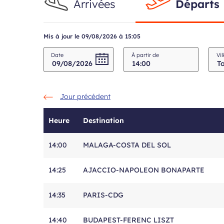
Arrivées
Départs
Mis à jour le 09/08/2026 à 15:05
Champ
Champ
Date
À partir de
Vil
requis
requis
Jour précédent
Heure
Destination
Tableau
14:00
MALAGA-COSTA DEL SOL
des
heures
14:25
AJACCIO-NAPOLEON BONAPARTE
d'arrivées
et
14:35
PARIS-CDG
départs
des
14:40
BUDAPEST-FERENC LISZT
avions