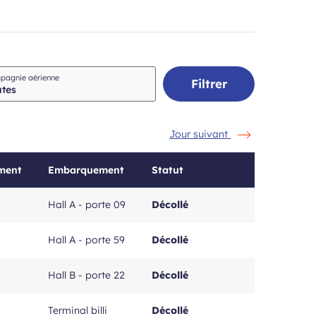
Champ
pagnie aérienne
Filtrer
requis
Jour suivant
ement
Embarquement
Statut
Hall A - porte 09
Décollé
Hall A - porte 59
Décollé
Hall B - porte 22
Décollé
Terminal billi
Décollé