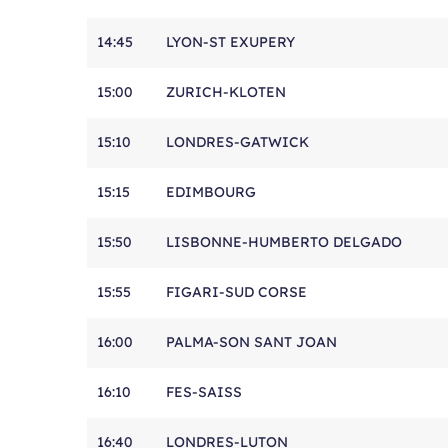
sur
14:45
LYON-ST EXUPERY
l'aéroport
de
Bordeaux.
15:00
ZURICH-KLOTEN
15:10
LONDRES-GATWICK
15:15
EDIMBOURG
15:50
LISBONNE-HUMBERTO DELGADO
15:55
FIGARI-SUD CORSE
16:00
PALMA-SON SANT JOAN
16:10
FES-SAISS
16:40
LONDRES-LUTON