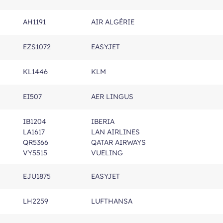
AH1191
AIR ALGÉRIE
EZS1072
EASYJET
KL1446
KLM
EI507
AER LINGUS
IB1204
IBERIA
LA1617
LAN AIRLINES
QR5366
QATAR AIRWAYS
VY5515
VUELING
EJU1875
EASYJET
LH2259
LUFTHANSA