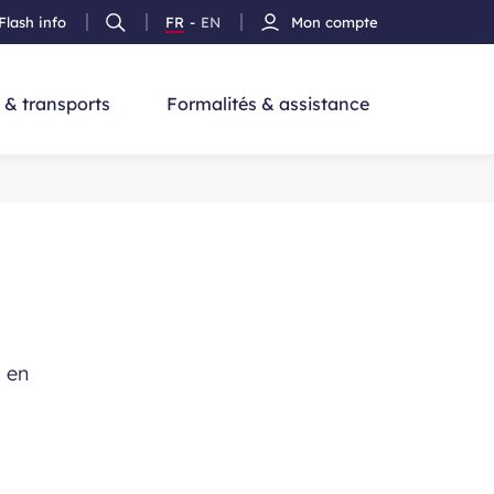
Flash info
FR
-
EN
Mon compte
Ouvrir
Version
Version
cherche
la
Français
Anglais
recherche
 & transports
Formalités & assistance
s en