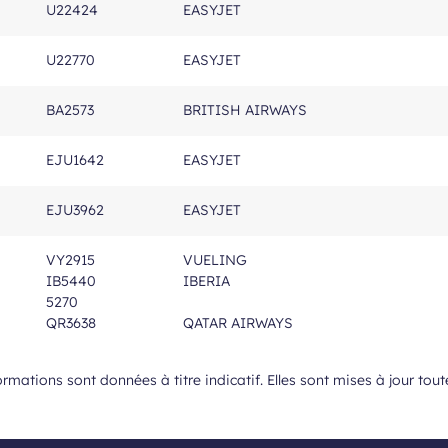
U22424
EASYJET
U22770
EASYJET
BA2573
BRITISH AIRWAYS
EJU1642
EASYJET
EJU3962
EASYJET
VY2915
VUELING
IB5440
IBERIA
5270
QR3638
QATAR AIRWAYS
ormations sont données à titre indicatif. Elles sont mises à jour tout