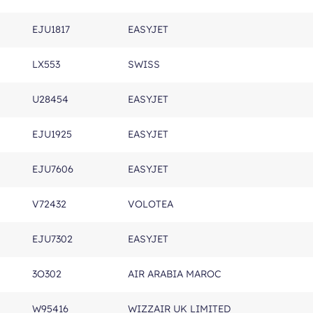
EJU1817
EASYJET
LX553
SWISS
U28454
EASYJET
EJU1925
EASYJET
EJU7606
EASYJET
V72432
VOLOTEA
EJU7302
EASYJET
3O302
AIR ARABIA MAROC
W95416
WIZZAIR UK LIMITED