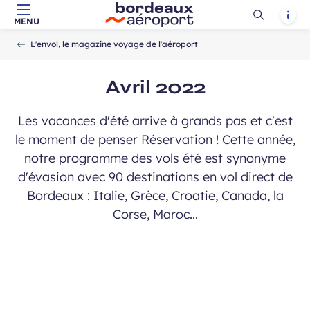
Ouvrir
Notif
MENU
Aller au contenu principal
Aller à la navigation
Aller à la
Accueil
la
-
-
recherche
L'envol, le magazine voyage de l'aéroport
recherch
Avril 2022
Les vacances d'été arrive à grands pas et c'est
le moment de penser Réservation ! Cette année,
notre programme des vols été est synonyme
d'évasion avec 90 destinations en vol direct de
Bordeaux : Italie, Grèce, Croatie, Canada, la
Corse, Maroc...