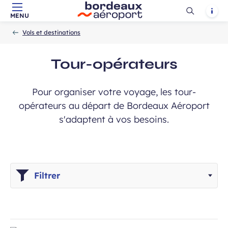
Ouvrir
Notif
MENU
Aller au contenu principal
Aller à la navigation
Aller à la
Accueil
la
-
-
recherche
Vols et destinations
recherch
Tour-opérateurs
Pour organiser votre voyage, les tour-
opérateurs au départ de Bordeaux Aéroport
s'adaptent à vos besoins.
Filtrer