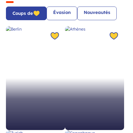
 à la newsletter
Évasion
Nouveautés
Coups de
Berlin
Athènes
Allemagne à 2h25
Grèce à 3h
À partir de 110 €
À partir de 102 €