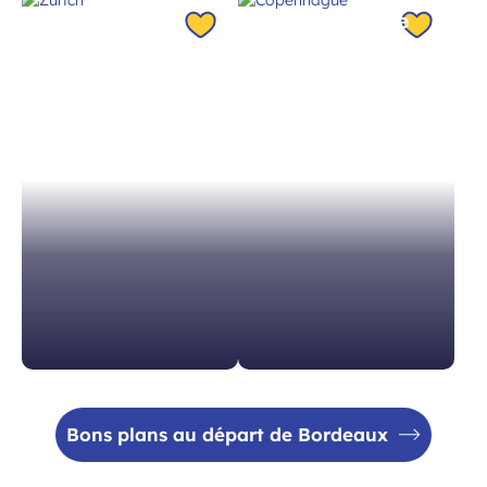
Zurich
Copenhague
Suisse à 1h40
Danemark à 2h45
À partir de 204 €
À partir de 246 €
Bons plans au départ de Bordeaux