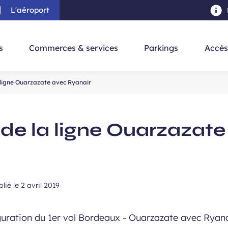
L'aéroport
au contenu principal
-
Aller à la navigation
-
Aller à la re
s
Commerces & services
Parkings
Accès
 ligne Ouarzazate avec Ryanair
 de la ligne Ouarzazate
blié le
2 avril 2019
guration du 1er vol Bordeaux - Ouarzazate avec Ryana