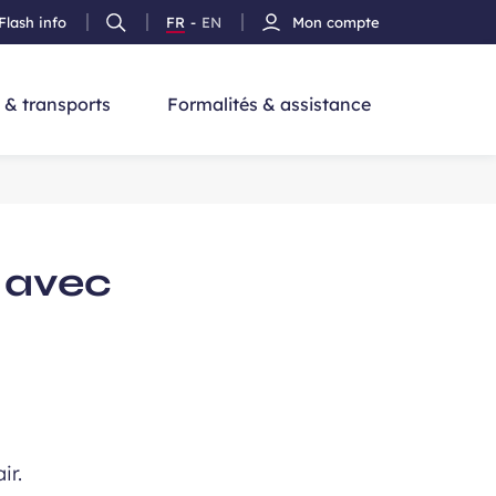
Flash info
FR
-
EN
Mon compte
Ouvrir
Version
Version
cherche
la
Français
Anglais
recherche
 & transports
Formalités & assistance
 avec
ir.