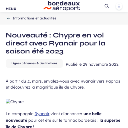
ans, et j’accepte que mes données
Ouvrir
Notif
MENU
Aller au contenu principal
Aller à la navigation
Aller à la
 de communication dans le cadre de
Accueil
la
-
-
recherche
Champ
 de l’Aéroport de Bordeaux.
Informations et actualités
recherch
requis
Nouveauté : Chypre en vol
direct avec Ryanair pour la
saison été 2023
Lignes aériennes & destinations
Publié le
29 novembre 2022
 à la newsletter
À partir du 31 mars, envolez-vous avec Ryanair vers Paphos
et découvrez la magnifique île de Chypre.
La compagnie
Ryanair
vient d'annoncer
une belle
nouveauté
pour cet été sur le tarmac bordelais :
la superbe
île de Chypre !