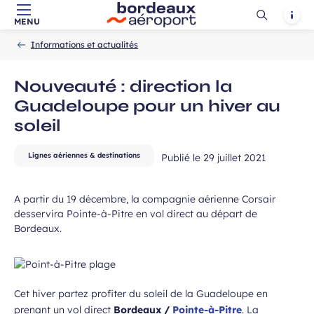
Champ
 de l’Aéroport de Bordeaux.
Ouvrir
Notif
MENU
Aller au contenu principal
Aller à la navigation
Aller à la
requis
Accueil
la
-
-
recherche
Informations et actualités
recherch
Nouveauté : direction la
Guadeloupe pour un hiver au
soleil
Lignes aériennes & destinations
Publié le
29 juillet 2021
 à la newsletter
A partir du 19 décembre, la compagnie aérienne Corsair
desservira Pointe-à-Pitre en vol direct au départ de
Bordeaux.
Cet hiver partez profiter du soleil de la Guadeloupe en
prenant un vol direct
Bordeaux /
Pointe-à-Pitre
. La