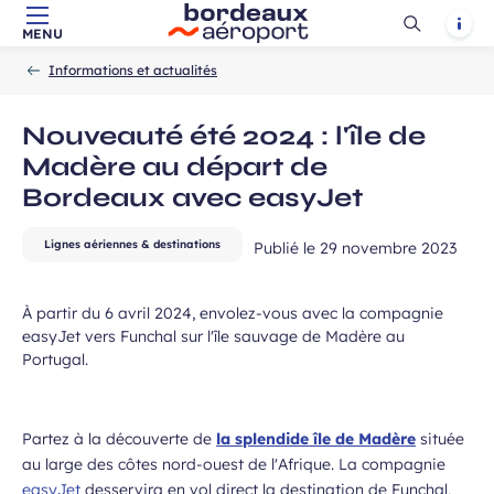
Ouvrir
Notif
MENU
Aller au contenu principal
Aller à la navigation
Aller à la
Accueil
la
-
-
recherche
Informations et actualités
recherch
ans, et j’accepte que mes données
 de communication dans le cadre de
Nouveauté été 2024 : l'île de
Champ
 de l’Aéroport de Bordeaux.
Madère au départ de
requis
Bordeaux avec easyJet
Lignes aériennes & destinations
Publié le
29 novembre 2023
À partir du 6 avril 2024, envolez-vous avec la compagnie
easyJet vers Funchal sur l'île sauvage de Madère au
Portugal.
 à la newsletter
Partez à la découverte de
la splendide île de Madère
située
au large des côtes nord-ouest de l'Afrique. La compagnie
easyJet
desservira en vol direct la destination de Funchal,