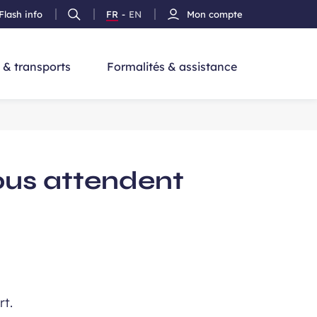
Flash info
FR
-
EN
Mon compte
Ouvrir
Version
Version
cherche
la
Français
Anglais
recherche
 & transports
Formalités & assistance
ous attendent
rt.