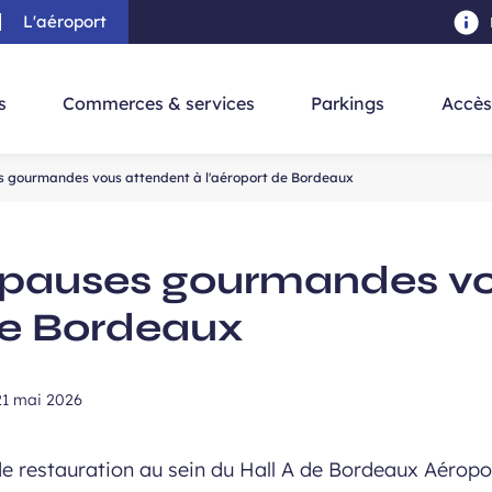
L'aéroport
au contenu principal
-
Aller à la navigation
-
Aller à la re
s
Commerces & services
Parkings
Accès
s gourmandes vous attendent à l'aéroport de Bordeaux
 pauses gourmandes v
 de Bordeaux
21 mai 2026
e restauration au sein du Hall A de Bordeaux Aéropo