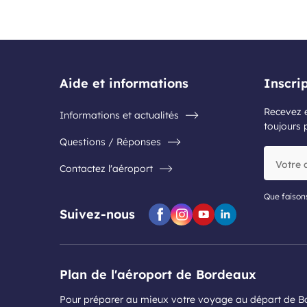
Aide et informations
Inscri
Recevez e
Informations et actualités
toujours 
Questions / Réponses
Votre
Contactez l'aéroport
adresse
e-
mail
Que faison
Suivez-nous
Facebook
Instagram
Youtube
Linkedin
Plan de l'aéroport de Bordeaux
Pour préparer au mieux votre voyage au départ de 