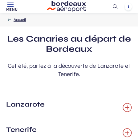
Ouvrir
Notif
MENU
Aller au contenu principal
Aller à la navigation
Aller à la
Accueil
la
-
-
recherche
Accueil
recherch
Les Canaries au départ de
Bordeaux
Cet été, partez à la découverte de Lanzarote et
Tenerife.
Lanzarote
Tenerife