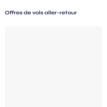
Offres de vols aller-retour
à la newsletter
ns, idées voyages, offres
ciales…