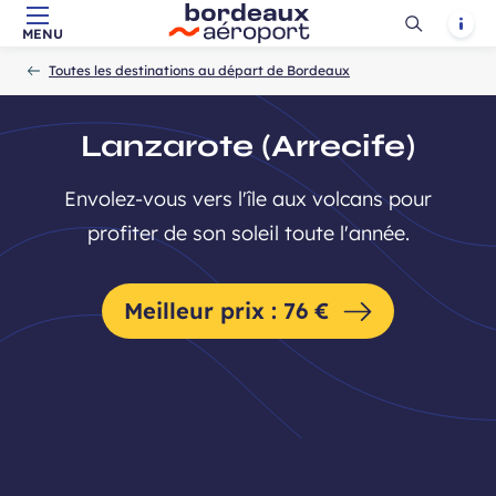
Ouvrir
Notif
MENU
Aller au contenu principal
Aller à la navigation
Aller à la
Accueil
la
-
-
recherche
Toutes les destinations au départ de Bordeaux
recherch
Lanzarote (Arrecife)
Envolez-vous vers l'île aux volcans pour
profiter de son soleil toute l'année.
Meilleur prix : 76 €