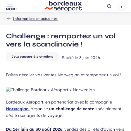
Ouvrir
Notif
MENU
Aller au contenu principal
Aller à la navigation
Aller à la
Accueil
la
-
-
recherche
Informations et actualités
recherch
Challenge : remportez un vol
vers la scandinavie !
Jeux concours & promotions
Publié le
3 juin 2026
Faites décoller vos ventes Norwegian et remportez un vol !
Bordeaux Aéroport, en partenariat avec la compagnie
Norwegian
, organise
un challenge de vente
spécialement
dédié aux agents de voyage.
Du 1er juin au 30 août 2026
, vendez des billets d'avion vers