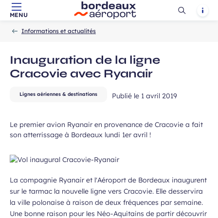
Ouvrir
Notif
MENU
Aller au contenu principal
Aller à la navigation
Aller à la
Accueil
la
-
-
recherche
 à la newsletter
Informations et actualités
recherch
Inauguration de la ligne
Cracovie avec Ryanair
Lignes aériennes & destinations
Publié le
1 avril 2019
Le premier avion Ryanair en provenance de Cracovie a fait
son atterrissage à Bordeaux lundi 1er avril !
La compagnie Ryanair et l'Aéroport de Bordeaux inaugurent
sur le tarmac la nouvelle ligne vers Cracovie. Elle desservira
la ville polonaise à raison de deux fréquences par semaine.
Une bonne raison pour les Néo-Aquitains de partir découvrir