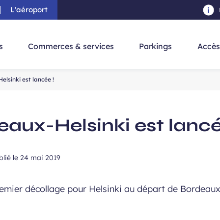
L'aéroport
au contenu principal
-
Aller à la navigation
-
Aller à la re
s
Commerces & services
Parkings
Accès
elsinki est lancée !
eaux-Helsinki est lancé
blié le
24 mai 2019
premier décollage pour Helsinki au départ de Bordeaux