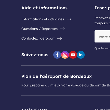
Aide et informations
Inscri
Recevez e
Informations et actualités
toujours 
Questions / Réponses
Votre
Contactez l'aéroport
adresse
e-
mail
Que faison
Suivez-nous
Facebook
Instagram
Youtube
Linkedin
Plan de l'aéroport de Bordeaux
Pour préparer au mieux votre voyage au départ de 
Accès directs