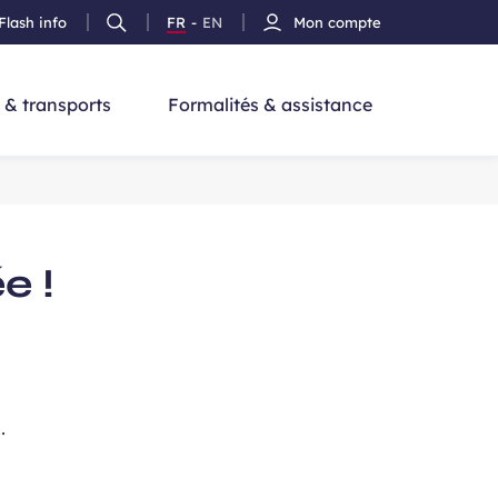
Flash info
FR
-
EN
Mon compte
Ouvrir
Version
Version
cherche
la
Français
Anglais
recherche
 & transports
Formalités & assistance
e !
.