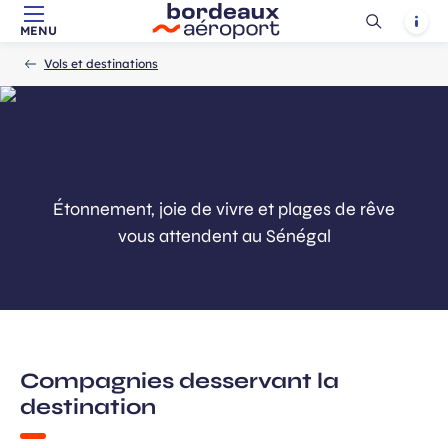
Ouvrir
Notif
MENU
Aller au contenu principal
Aller à la navigation
Aller à la
Accueil
la
-
-
recherche
Vols et destinations
recherch
Dakar
Étonnement, joie de vivre et plages de rêve
vous attendent au Sénégal
Compagnies desservant la
destination