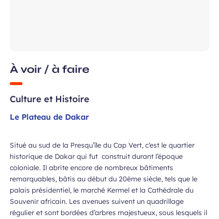
À voir / à faire
ans, et j’accepte que mes données
 de communication dans le cadre de
Culture et Histoire
Champ
 de l’Aéroport de Bordeaux.
requis
Le Plateau de Dakar
Situé au sud de la Presqu’île du Cap Vert, c’est le quartier
historique de Dakar qui fut construit durant l’époque
coloniale. Il abrite encore de nombreux bâtiments
remarquables, bâtis au début du 20ème siècle, tels que le
palais présidentiel, le marché Kermel et la Cathédrale du
Souvenir africain. Les avenues suivent un quadrillage
 à la newsletter
régulier et sont bordées d’arbres majestueux, sous lesquels il