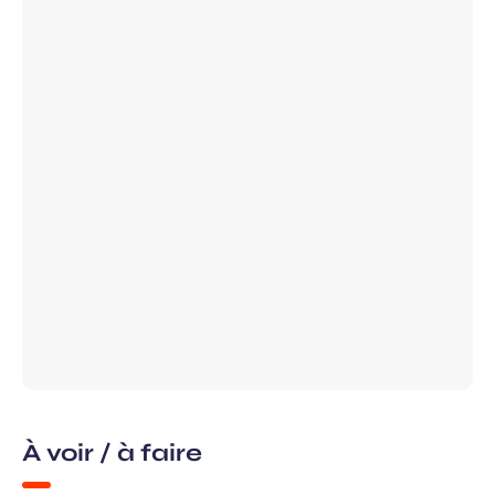
Champ
Prénom
requis
ans, et j’accepte que mes données
 de communication dans le cadre de
Champ
 de l’Aéroport de Bordeaux.
requis
À voir / à faire