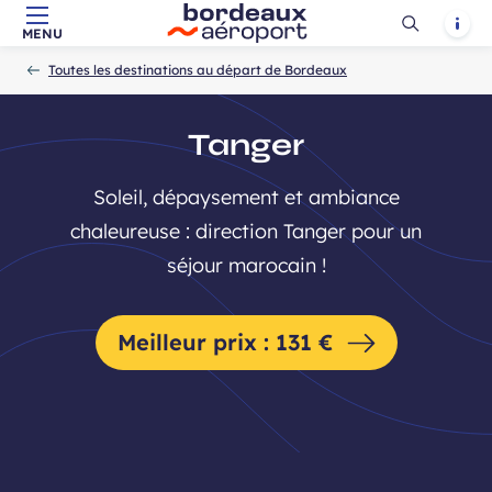
Ouvrir
Notif
MENU
Aller au contenu principal
Aller à la navigation
Aller à la
Accueil
la
-
-
recherche
Toutes les destinations au départ de Bordeaux
recherch
Tanger
Soleil, dépaysement et ambiance
chaleureuse : direction Tanger pour un
séjour marocain !
Meilleur prix : 131 €