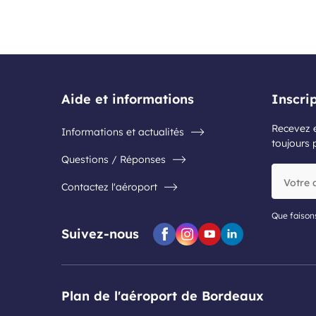
Aide et informations
Inscri
Recevez e
Informations et actualités
toujours 
Questions / Réponses
Votre
Contactez l'aéroport
adresse
e-
mail
Que faison
Suivez-nous
Facebook
Instagram
Youtube
Linkedin
Plan de l'aéroport de Bordeaux