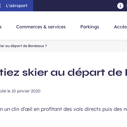
L'aéroport
au contenu principal
-
Aller à la navigation
-
Aller à la re
s
Commerces & services
Parkings
Accès
skier au départ de Bordeaux ?
rtiez skier au départ d
blié le
10 janvier 2020
 un clin d’œil en profitant des vols directs puis des n