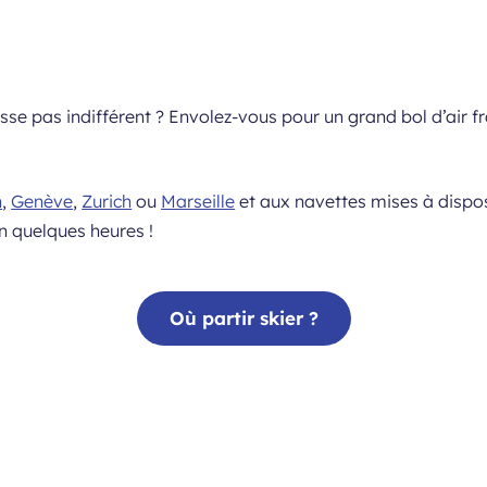
sse pas indifférent ? Envolez-vous pour un grand bol d’air f
n
,
Genève
,
Zurich
ou
Marseille
et aux navettes mises à dispos
n quelques heures !
Où partir skier ?