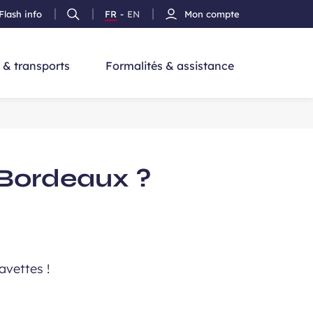
Flash info
FR
-
EN
Mon compte
Ouvrir
Version
Version
cherche
la
Français
Anglais
recherche
 & transports
Formalités & assistance
e Bordeaux ?
avettes !