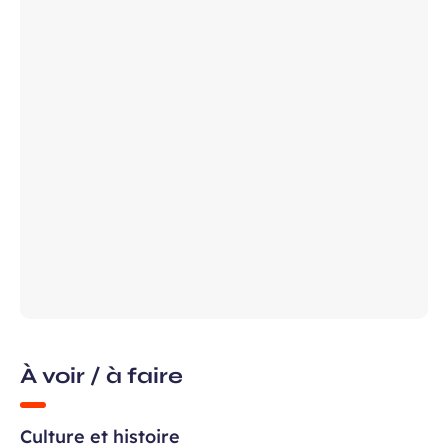
Champ
Prénom
requis
ans, et j’accepte que mes données
 de communication dans le cadre de
Champ
 de l’Aéroport de Bordeaux.
requis
À voir / à faire
Culture et histoire