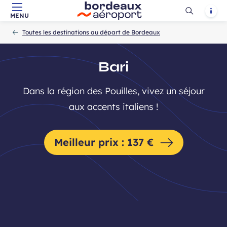
Ouvrir
Notif
MENU
Aller au contenu principal
Aller à la navigation
Aller à la
Accueil
la
-
-
recherche
Toutes les destinations au départ de Bordeaux
recherch
Bari
Dans la région des Pouilles, vivez un séjour
aux accents italiens !
Meilleur prix : 137 €