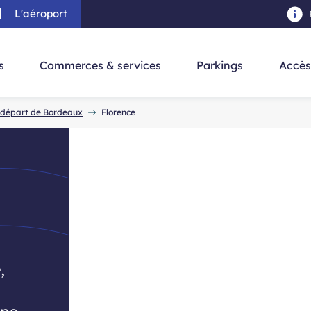
L'aéroport
au contenu principal
-
Aller à la navigation
-
Aller à la re
s
Commerces & services
Parkings
Accès
u départ de Bordeaux
Florence
,