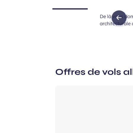
De là vous dom
Previ
architecturale
imag
Offres de vols al