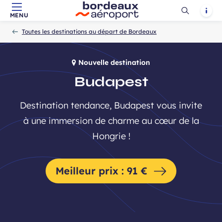
Ouvrir
Notif
MENU
Aller au contenu principal
Aller à la navigation
Aller à la
Accueil
la
-
-
recherche
Toutes les destinations au départ de Bordeaux
recherch
Nouvelle destination
Budapest
Destination tendance, Budapest vous invite
à une immersion de charme au cœur de la
Hongrie !
Meilleur prix : 91 €