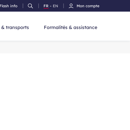
Flash info
FR
-
EN
Mon compte
Ouvrir
Version
Version
cherche
la
Français
Anglais
recherche
 & transports
Formalités & assistance