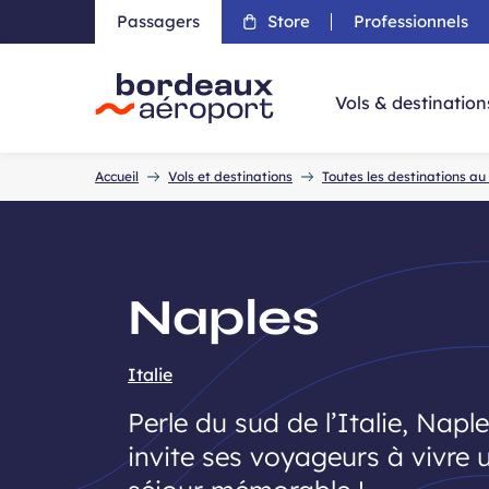
Passagers
Store
Professionnels
Aller 
Vols & destination
Accueil
Accueil
Vols et destinations
Toutes les destinations a
Naples
Italie
Perle du sud de l’Italie, Napl
invite ses voyageurs à vivre 