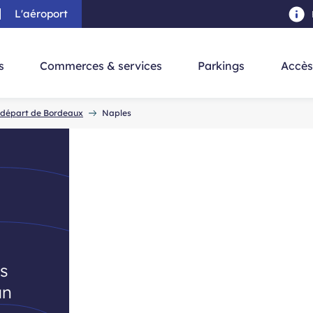
L'aéroport
au contenu principal
-
Aller à la navigation
-
Aller à la re
s
Commerces & services
Parkings
Accès
u départ de Bordeaux
Naples
es
un