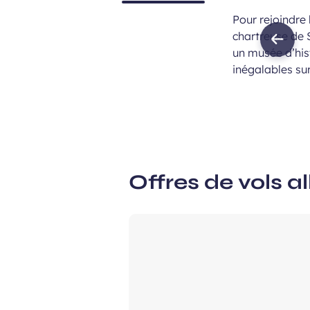
Pour rejoindre 
chartreuse de 
Previ
un musée d’his
imag
inégalables sur 
Offres de vols al