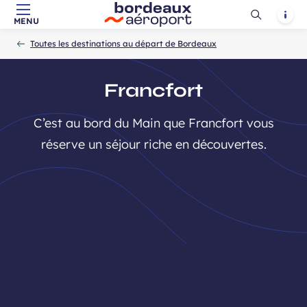
Ouvrir
Notif
MENU
Aller au contenu principal
Aller à la navigation
Aller à la
Accueil
la
-
-
recherche
Toutes les destinations au départ de Bordeaux
recherch
Francfort
C’est au bord du Main que Francfort vous
réserve un séjour riche en découvertes.