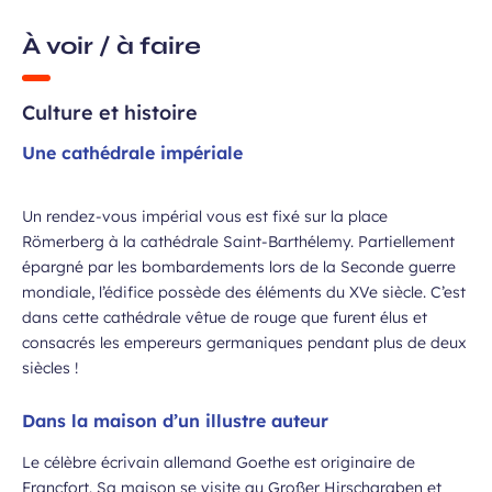
À voir / à faire
Culture et histoire
Une cathédrale impériale
ans, et j’accepte que mes données
 de communication dans le cadre de
Champ
 de l’Aéroport de Bordeaux.
Un rendez-vous impérial vous est fixé sur la place
requis
Römerberg à la cathédrale Saint-Barthélemy. Partiellement
épargné par les bombardements lors de la Seconde guerre
mondiale, l’édifice possède des éléments du XVe siècle. C’est
dans cette cathédrale vêtue de rouge que furent élus et
consacrés les empereurs germaniques pendant plus de deux
siècles !
Dans la maison d’un illustre auteur
 à la newsletter
Le célèbre écrivain allemand Goethe est originaire de
Francfort. Sa maison se visite au Großer Hirschgraben et