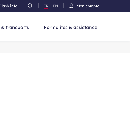
Flash info
FR
-
EN
Mon compte
Ouvrir
Version
Version
cherche
la
Français
Anglais
recherche
 & transports
Formalités & assistance