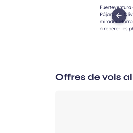
Fuerteventura 
Pájara, La Oli
Previ
mirador Morro 
imag
à repérer les p
Offres de vols al