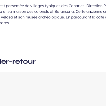
est parsemée de villages typiques des Canaries. Direction Pu
va et sa maison des colonels et Betancuria. Cette ancienne c
ous
Velosa et son musée archéologique. En parcourant la côte d
e
hares.
ler-retour