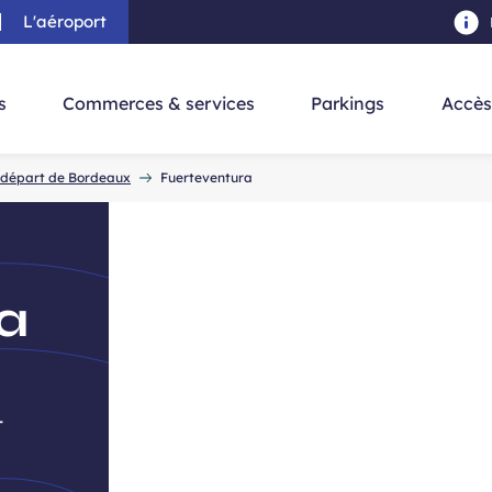
L'aéroport
au contenu principal
-
Aller à la navigation
-
Aller à la re
s
Commerces & services
Parkings
Accès
u départ de Bordeaux
Fuerteventura
a
t