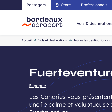
Passagers
Store
Professionnels
Aller 
Vols & destination
Accueil
Accueil
Vols et destinations
Toutes les destinations a
Fuerteventur
Espagne
Les Canaries vous présenten
une île calme et voluptueuse :