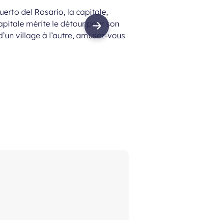
erto del Rosario, la capitale,
apitale mérite le détour pour son
Next
’un village à l’autre, amusez-vous
image
Avec 300 jours de sole
est bordée de sublimes
Corralejo, Cofete, Esqu