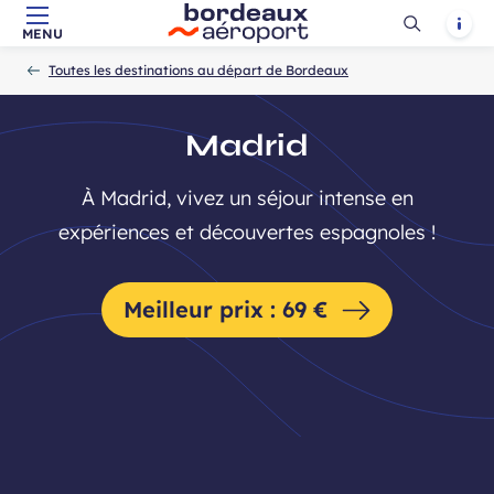
Ouvrir
Notif
MENU
Aller au contenu principal
Aller à la navigation
Aller à la
Accueil
la
-
-
recherche
Toutes les destinations au départ de Bordeaux
recherch
Madrid
À Madrid, vivez un séjour intense en
expériences et découvertes espagnoles !
Meilleur prix : 69 €