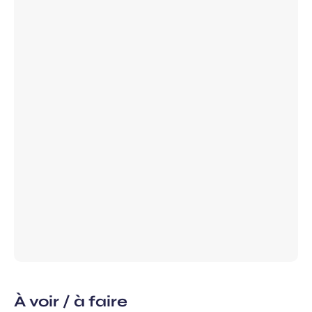
Champ
Prénom
requis
ans, et j’accepte que mes données
 de communication dans le cadre de
Champ
 de l’Aéroport de Bordeaux.
requis
À voir / à faire