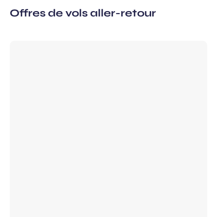
Offres de vols aller-retour
à la newsletter
ns, idées voyages, offres
ciales…
atoires