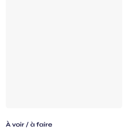
Champ
Prénom
requis
ans, et j’accepte que mes données
 de communication dans le cadre de
Champ
 de l’Aéroport de Bordeaux.
requis
À voir / à faire