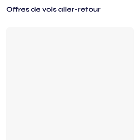
Offres de vols aller-retour
à la newsletter
ns, idées voyages, offres
ciales…
atoires