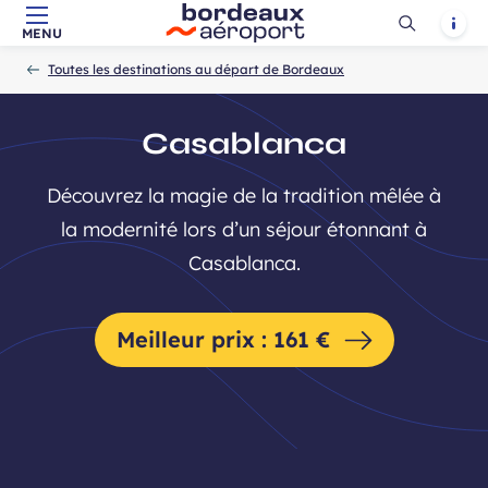
Ouvrir
Notif
MENU
Aller au contenu principal
Aller à la navigation
Aller à la
Accueil
la
-
-
recherche
Toutes les destinations au départ de Bordeaux
recherch
Casablanca
Découvrez la magie de la tradition mêlée à
la modernité lors d’un séjour étonnant à
Casablanca.
Meilleur prix : 161 €