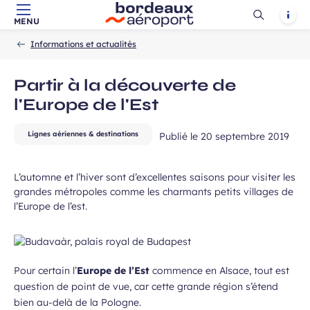
Ouvrir
Notif
MENU
Aller au contenu principal
Aller à la navigation
Aller à la
ans, et j’accepte que mes données
Accueil
la
-
-
recherche
 de communication dans le cadre de
Informations et actualités
recherch
Champ
 de l’Aéroport de Bordeaux.
requis
Partir à la découverte de
l'Europe de l'Est
Lignes aériennes & destinations
Publié le
20 septembre 2019
L’automne et l’hiver sont d’excellentes saisons pour visiter les
grandes métropoles comme les charmants petits villages de
l’Europe de l’est.
 à la newsletter
Pour certain l’
Europe de l’Est
commence en Alsace, tout est
question de point de vue, car cette grande région s’étend
bien au-delà de la Pologne.