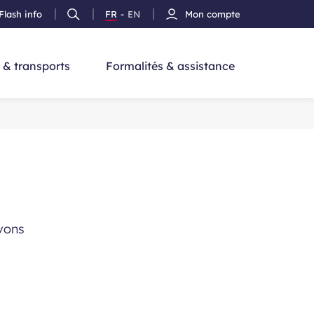
Flash info
FR
-
EN
Mon compte
Ouvrir
Version
Version
cherche
la
Français
Anglais
recherche
 & transports
Formalités & assistance
vons