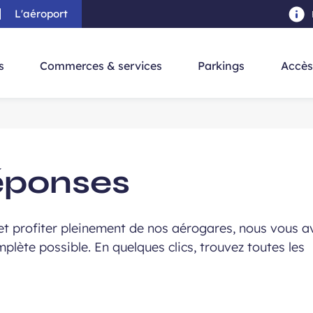
L'aéroport
au contenu principal
-
Aller à la navigation
-
Aller à la re
s
Commerces & services
Parkings
Accès
éponses
t profiter pleinement de nos aérogares, nous vous a
plète possible. En quelques clics, trouvez toutes les