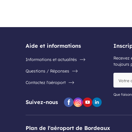
Aide et informations
Inscri
Recevez e
Informations et actualités
toujours 
Questions / Réponses
Votre
Contactez l'aéroport
adresse
e-
mail
Que faison
Suivez-nous
Facebook
Instagram
Youtube
Linkedin
Plan de l'aéroport de Bordeaux