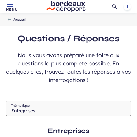
Ouvrir
Notif
MENU
Aller au contenu principal
Aller à la navigation
Aller à la
Accueil
la
-
-
recherche
Accueil
recherch
Questions / Réponses
Nous vous avons préparé une foire aux
 à la newsletter
questions la plus complète possible. En
quelques clics, trouvez toutes les réponses à vos
interrogations !
Champ
Thématique
requis
Entreprises