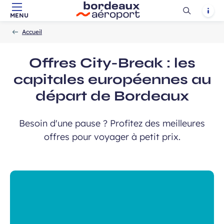
 de communication dans le cadre de
Champ
 de l’Aéroport de Bordeaux.
Ouvrir
Notif
MENU
Aller au contenu principal
Aller à la navigation
Aller à la
requis
Accueil
la
-
-
recherche
Accueil
recherch
Offres City-Break : les
capitales européennes au
départ de Bordeaux
Besoin d'une pause ? Profitez des meilleures
 à la newsletter
offres pour voyager à petit prix.